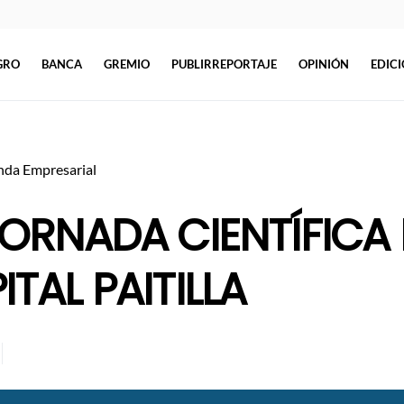
GRO
BANCA
GREMIO
PUBLIRREPORTAJE
OPINIÓN
EDIC
da Empresarial
JORNADA CIENTÍFICA 
TAL PAITILLA