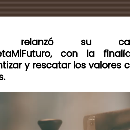
P relanzó su ca
taMiFuturo, con la final
tizar y rescatar los valores c
s.