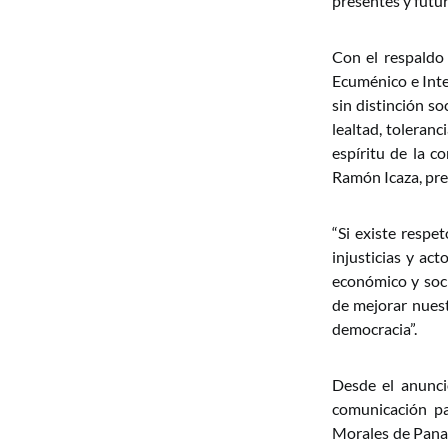
presentes y futu
Con el respaldo
Ecuménico e Int
sin distinción so
lealtad, toleranc
espíritu de la c
Ramón Icaza, pre
“Si existe respet
injusticias y act
económico y soci
de mejorar nuest
democracia”.
Desde el anunci
comunicación pa
Morales de Panam