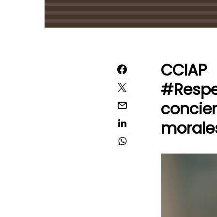
CCIA
#Respe
concien
morale