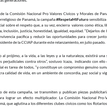
ras generaciones.
 de la Comisión Nacional Pro Valores Cívicos y Morales de Pan
erreligioso de Panamá, la campaña
#RespetaMiFuturo
sensibiliz
cial sobre el respeto que, a su vez, encierra valores como ética, li
ia, inclusión, justicia, honestidad, igualdad, equidad. “Dejarlos de 
onvivencia pacífica y reducir las oportunidades para crecer junt
sidente de la CCIAP durante este relanzamiento, en julio pasado.
o al prójimo, a la vida, a las leyes y a la naturaleza, existirá una
os perjudiciales contra otros”, sostuvo Icaza, indicando con ello
al es tarea de todos, “y constituye un compromiso genuino sum
ra calidad de vida, en un ambiente de concordia, paz social y vig
o de esta campaña, se transmiten y publican piezas publicitar
ra lograr un efecto multiplicador. La Comisión Nacional Pro-V
á, que aglutina a los diferentes clubes cívicos como los Rotarios