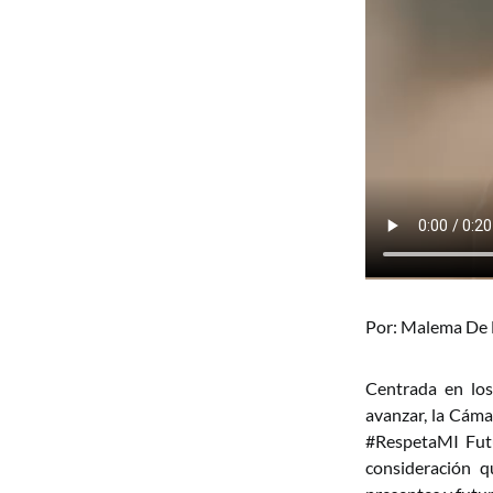
Por: Malema De 
Centrada en los
avanzar, la Cám
#RespetaMI Futu
consideración q