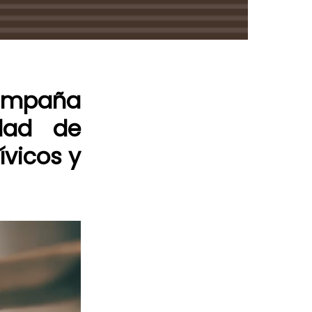
mpaña
idad de
ívicos y