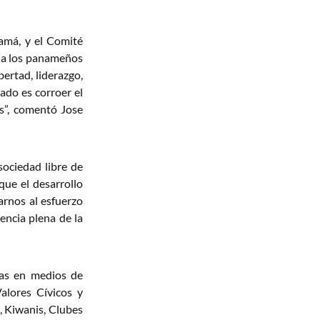
amá, y el Comité
a a los panameños
bertad, liderazgo,
lado es corroer el
os”, comentó Jose
 sociedad libre de
 que el desarrollo
arnos al esfuerzo
encia plena de la
ias en medios de
alores Cívicos y
, Kiwanis, Clubes