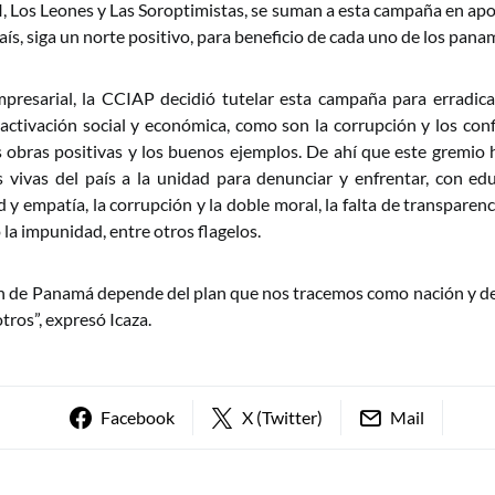
I, Los Leones y Las Soroptimistas, se suman a esta campaña en apo
ís, siga un norte positivo, para beneficio de cada uno de los pan
resarial, la CCIAP decidió tutelar esta campaña para erradicar
activación social y económica, como son la corrupción y los confl
obras positivas y los buenos ejemplos. De ahí que este gremio 
s vivas del país a la unidad para denunciar y enfrentar, con ed
ad y empatía, la corrupción y la doble moral, la falta de transparen
o la impunidad, entre otros flagelos.
n de Panamá depende del plan que nos tracemos como nación y d
tros”, expresó Icaza.
Facebook
X (Twitter)
Mail