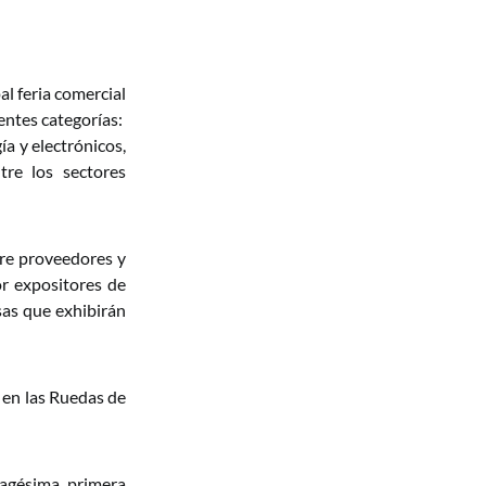
pal feria comercial
entes categorías:
ía y electrónicos,
tre los sectores
tre proveedores y
r expositores de
sas que exhibirán
 en las Ruedas de
ragésima primera