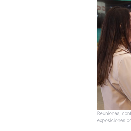
Reuniones, conf
exposiciones c