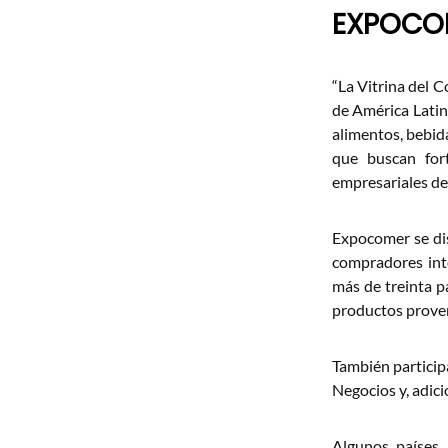
EXPOCO
“La Vitrina del 
de América Latin
alimentos, bebida
que buscan fort
empresariales de 
Expocomer se dis
compradores int
más de treinta p
productos proven
También particip
Negocios y, adici
Algunos países,