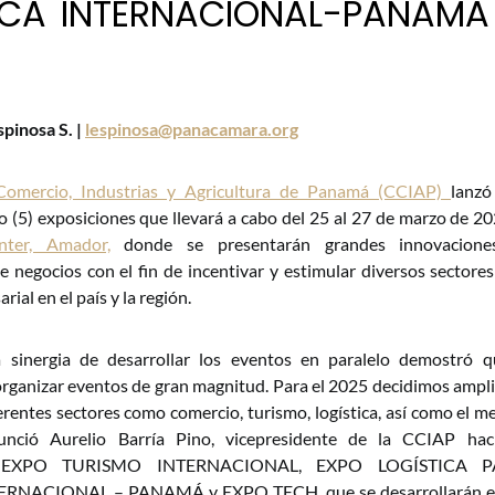
ICA INTERNACIONAL-PANAMÁ
spinosa S. |
lespinosa@panacamara.org
omercio, Industrias y Agricultura de Panamá (CCIAP)
lanzó
o (5) exposiciones que llevará a cabo del 25 al 27 de marzo de 20
nter, Amador,
donde se presentarán grandes innovaciones
 negocios con el fin de incentivar y estimular diversos sectore
ial en el país y la región.
 sinergia de desarrollar los eventos en paralelo demostró
rganizar eventos de gran magnitud. Para el 2025 decidimos ampliar 
erentes sectores como comercio, turismo, logística, así como el me
nunció Aurelio Barría Pino, vicepresidente de la CCIAP ha
EXPO TURISMO INTERNACIONAL, EXPO LOGÍSTICA 
RNACIONAL – PANAMÁ y EXPO TECH, que se desarrollarán en 