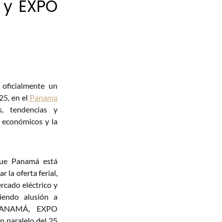
 y EXPO
 oficialmente un
25, en el
Panama
, tendencias y
s económicos y la
 que Panamá está
la oferta ferial,
rcado eléctrico y
ciendo alusión a
PANAMÁ, EXPO
paralelo del 25