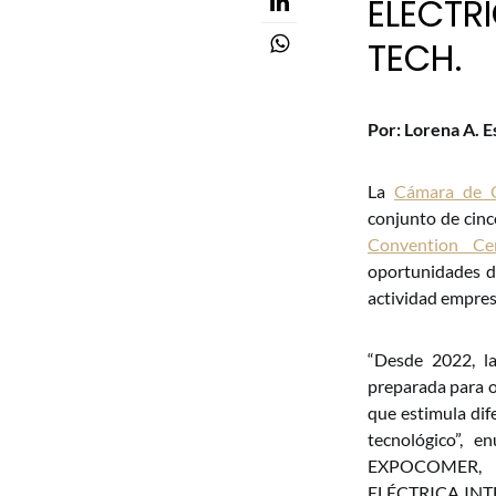
ELÉCTR
TECH.
Por: Lorena A. E
La
Cámara de C
conjunto de cinc
Convention Ce
oportunidades de
actividad empresar
“Desde 2022, la
preparada para o
que estimula dif
tecnológico”, e
EXPOCOMER, 
ELÉCTRICA INTE