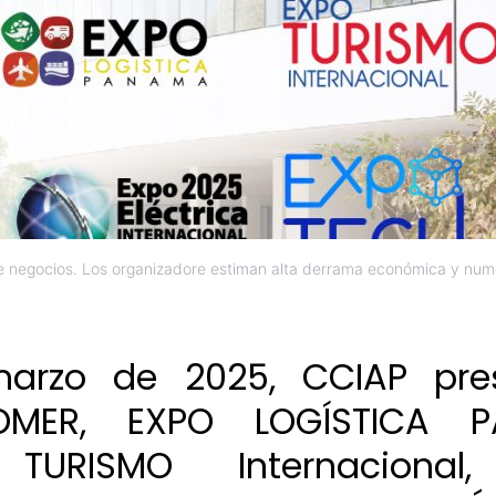
 negocios. Los organizadore estiman alta derrama económica y nume
arzo de 2025, CCIAP pre
OMER, EXPO LOGÍSTICA P
TURISMO Internacional