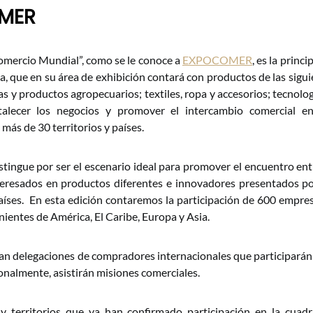
MER
Comercio Mundial”, como se le conoce a
EXPOCOMER
, es la princi
a, que en su área de exhibición contará con productos de las sigui
s y productos agropecuarios; textiles, ropa y accesorios; tecnolog
alecer los negocios y promover el intercambio comercial en
más de 30 territorios y países.
tingue por ser el escenario ideal para promover el encuentro en
eresados en productos diferentes e innovadores presentados po
aíses. En esta edición contaremos la participación de 600 empre
ientes de América, El Caribe, Europa y Asia.
an delegaciones de compradores internacionales que participarán
onalmente, asistirán misiones comerciales.
 y territorios que ya han confirmado participación en la cuad