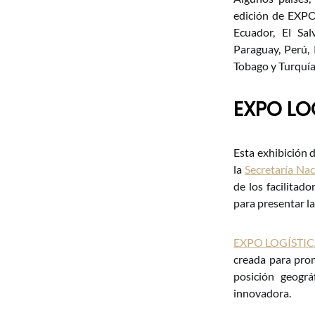
edición de EXPO
Ecuador, El Sal
Paraguay, Perú, 
Tobago y Turquía
EXPO LO
Esta exhibición 
la
Secretaría Na
de los facilitad
para presentar la
EXPO LOGÍSTI
creada para pro
posición geográ
innovadora.