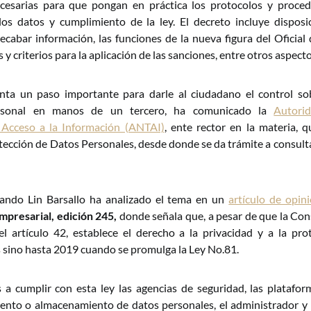
cesarias para que pongan en práctica los protocolos y proced
os datos y cumplimiento de la ley. El decreto incluye disposi
recabar información, las funciones de la nueva figura del Oficial
y criterios para la aplicación de las sanciones, entre otros aspecto
enta un paso importante para darle al ciudadano el control so
ersonal en manos de un tercero, ha comunicado la
Autori
 Acceso a la Información (ANTAI)
, ente rector en la materia, 
tección de Datos Personales, desde donde se da trámite a consult
ndo Lin Barsallo ha analizado el tema en un
artículo de opin
mpresarial, edición 245,
donde señala que, a pesar de que la Cons
l artículo 42, establece el derecho a la privacidad y a la pro
s sino hasta 2019 cuando se promulga la Ley No.81.
 a cumplir con esta ley las agencias de seguridad, las platafor
ento o almacenamiento de datos personales, el administrador y l