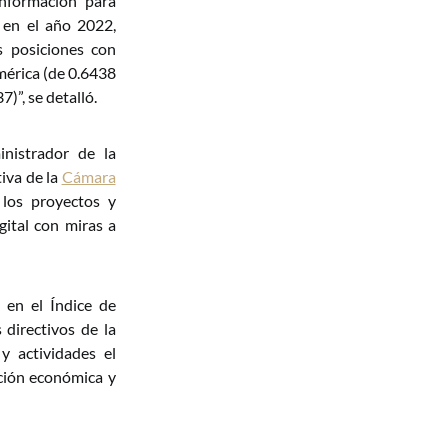
información para
 en el año 2022,
 posiciones con
mérica (de 0.6438
)”, se detalló.
nistrador de la
tiva de la
Cámara
 los proyectos y
ital con miras a
 en el Índice de
 directivos de la
y actividades el
ación económica y