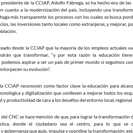
l presidente de la CCIAP, Adolfo Fábrega, se ha hecho eco de las
en cuanto a la modernización del país, incluyendo una transform
, y haga más transparente los procesos con los cuales se busca po
ocios, las inversiones tanto locales como extranjeras, y mejorar, po
oblación.
eado desde la CCIAP que la mayoría de los empleos actuales va
drán que transformar, “y por esta razón la educación tien
o podemos aspirar a ser un país de primer mundo si seguimos con
ntorpecen su evolución”.
la CCIAP reconocen como factor clave la educación para alcanza
cnológica y digitalización que conlleven a mejorar todos los es
 y productividad de cara a los desafíos del entorno local, regional 
del CNC se hace mención de que, para lograr la transformación di
ística, donde el ciudadano sea el centro, para lo que se 
d y gobernanza que guie, impulse y coordine la transformación; es