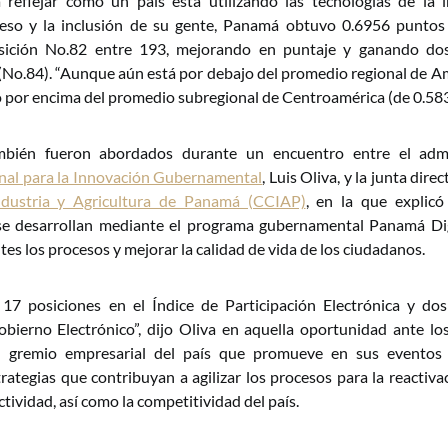
a reflejar cómo un país está utilizando las tecnologías de la 
eso y la inclusión de su gente, Panamá obtuvo 0.6956 puntos
sición No.82 entre 193, mejorando en puntaje y ganando dos
 (No.84). “Aunque aún está por debajo del promedio regional de A
ó por encima del promedio subregional de Centroamérica (de 0.5837
ambién fueron abordados durante un encuentro entre el admi
nal para la Innovación Gubernamental
, Luis Oliva, y la junta direc
ndustria y Agricultura de Panamá (CCIAP)
, en la que explicó
e desarrollan mediante el programa gubernamental Panamá Dig
tes los procesos y mejorar la calidad de vida de los ciudadanos.
17 posiciones en el Índice de Participación Electrónica y dos
bierno Electrónico”, dijo Oliva en aquella oportunidad ante los
l gremio empresarial del país que promueve en sus eventos 
trategias que contribuyan a agilizar los procesos para la reactiv
tividad, así como la competitividad del país.