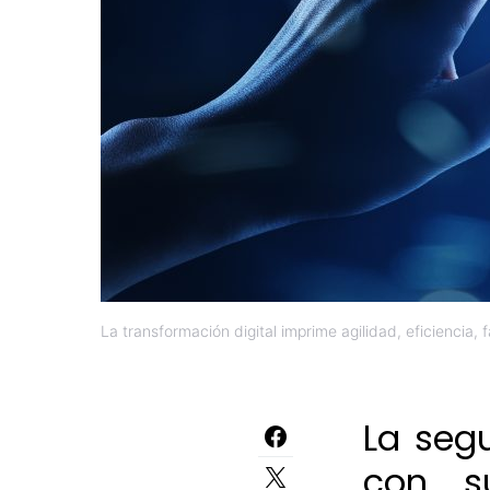
La transformación digital imprime agilidad, eficiencia, 
La segu
con s