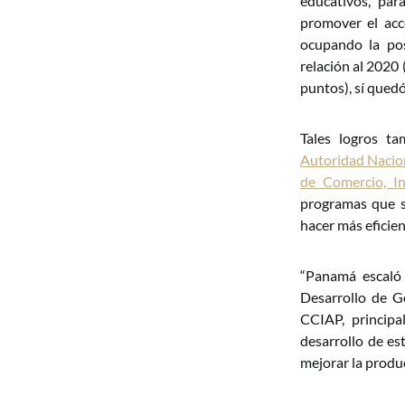
educativos, par
promover el acc
ocupando la po
relación al 2020
puntos), sí qued
Tales logros t
Autoridad Nacio
de Comercio, I
programas que s
hacer más eficien
“Panamá escaló 
Desarrollo de Go
CCIAP, principa
desarrollo de es
mejorar la produc