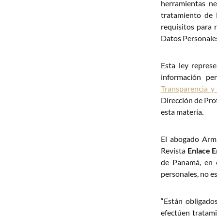
herramientas ne
tratamiento de l
requisitos para 
Datos Personales 
Esta ley repres
información p
Transparencia y
Dirección de Pro
esta materia.
El abogado Arma
Revista
Enlace E
de Panamá, en e
personales, no e
“Están obligados
efectúen tratami