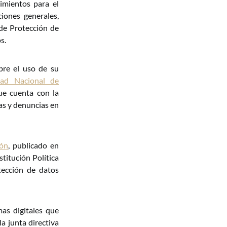
imientos para el
ciones generales,
 de Protección de
s.
bre el uso de su
dad Nacional de
que cuenta con la
as y denuncias en
ión
, publicado en
titución Política
tección de datos
mas digitales que
a junta directiva