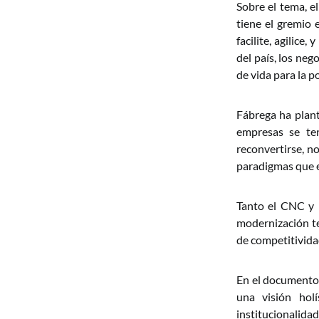
Sobre el tema, e
tiene el gremio 
facilite, agilice
del país, los neg
de vida para la p
Fábrega ha plant
empresas se ten
reconvertirse, n
paradigmas que e
Tanto el CNC y 
modernización te
de competitividad
En el documento 
una visión hol
institucionalida