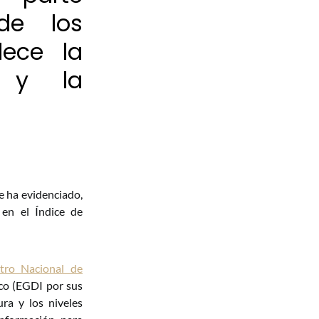
 de los
lece la
ar y la
e ha evidenciado,
 en el Índice de
ro Nacional de
ico (EGDI por sus
ura y los niveles