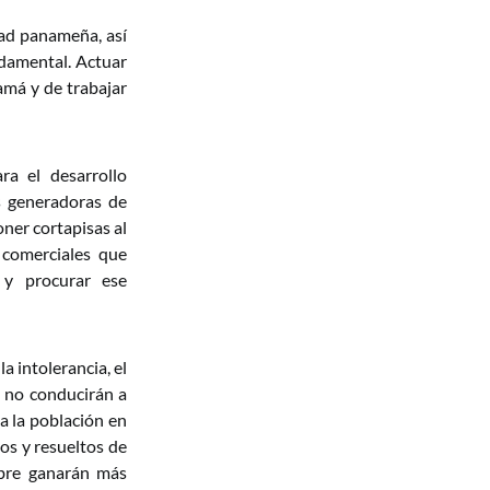
dad panameña, así
ndamental. Actuar
namá y de trabajar
ra el desarrollo
s generadoras de
oner cortapisas al
 comerciales que
 y procurar ese
a intolerancia, el
o no conducirán a
a la población en
dos y resueltos de
umbre ganarán más