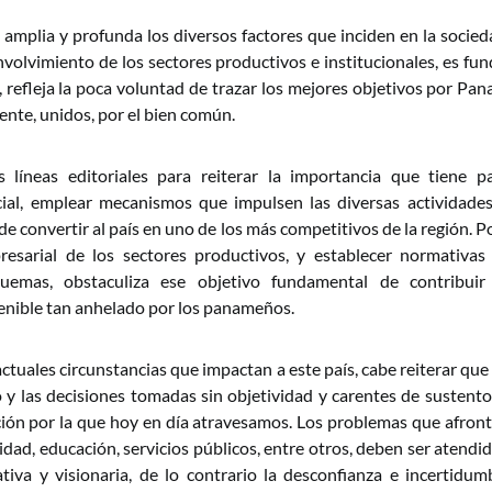
amplia y profunda los diversos factores que inciden en la socie
volvimiento de los sectores productivos e institucionales, es fu
, refleja la poca voluntad de trazar los mejores objetivos por Pa
e, unidos, por el bien común.
 líneas editoriales para reiterar la importancia que tiene pa
ial, emplear mecanismos que impulsen las diversas actividade
e convertir al país en uno de los más competitivos de la región. P
sarial de los sectores productivos, y establecer normativas
quemas, obstaculiza ese objetivo fundamental de contribuir
enible tan anhelado por los panameños.
ctuales circunstancias que impactan a este país, cabe reiterar que l
y las decisiones tomadas sin objetividad y carentes de sustent
ación por la que hoy en día atravesamos. Los problemas que afront
dad, educación, servicios públicos, entre otros, deben ser atendi
tiva y visionaria, de lo contrario la desconfianza e incertid