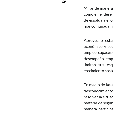
Mirar de manera 
como en el desen
de espalda a ello
mancomunadament
Aprovecho estas
económico y soc
empleo, capaces d
desempeño empre
limitan sus es
crecimiento sost
En medio de las a
desconocimiento 
resolver la situ
materia de seguri
manera participa